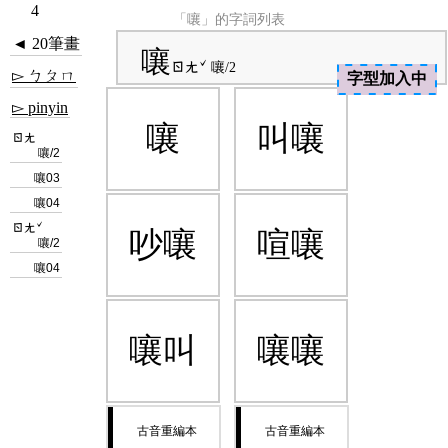
4
「嚷」的字詞列表
◄ 20筆畫
嚷
ㄖㄤˇ
嚷/2
▻ ㄅㄆㄇ
字型加入中
▻ pinyin
嚷
叫嚷
ㄖㄤ
嚷/2
嚷03
嚷04
ㄖㄤˇ
吵嚷
喧嚷
嚷/2
嚷04
嚷叫
嚷嚷