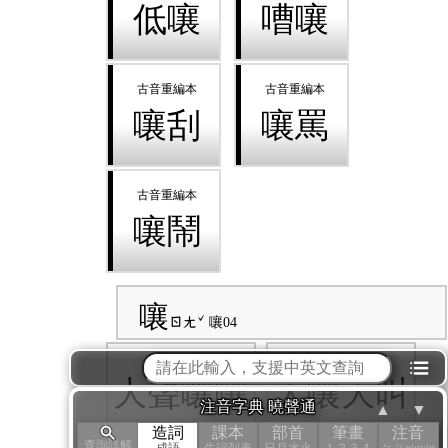
低嚷
嘈嚷
嚷刮
嚷罵
嚷鬧
嚷
ㄖㄤˇ
嚷04
⁝☰
大聲嚷嚷
大嚷大叫
注音字典 曉聲通
▲
▼
造詞
課本
部首
筆畫
注音
查詢詳解