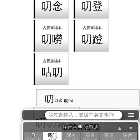
叨念
叨登
叨嘮
叨蹬
咕叨
叨
ㄉㄠ
叨04
⁝☰
叨叨絮絮
注音字典 曉聲通
▲
▼
造詞
課本
部首
筆畫
注音
查詢詳解