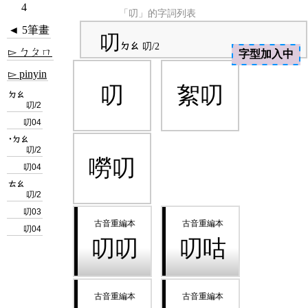
4
「叨」的字詞列表
◄ 5筆畫
叨
ㄉㄠ
叨/2
▻ ㄅㄆㄇ
字型加入中
▻ pinyin
叨
絮叨
ㄉㄠ
叨/2
叨04
˙ㄉㄠ
叨/2
嘮叨
叨04
ㄊㄠ
叨/2
叨03
叨04
叨叨
叨咕