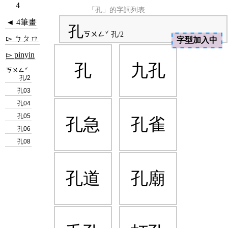
4
「孔」的字詞列表
◄ 4筆畫
孔
ㄎㄨㄥˇ
孔/2
▻ ㄅㄆㄇ
字型加入中
▻ pinyin
孔
九孔
ㄎㄨㄥˇ
孔/2
孔03
孔04
孔05
孔急
孔雀
孔06
孔08
孔道
孔廟