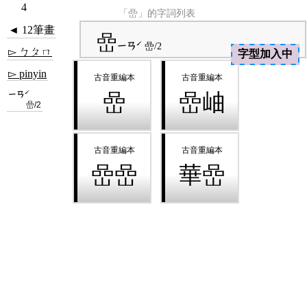
4
「嵒」的字詞列表
◄ 12筆畫
嵒
ㄧㄢˊ
嵒/2
▻ ㄅㄆㄇ
字型加入中
▻ pinyin
ㄧㄢˊ
嵒
嵒岫
嵒/2
嵒嵒
華嵒