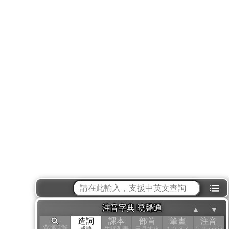
⁝☰
注音字典 曉聲通
▲
▼
造詞
課本
部首
筆畫
注音
查詢詳解