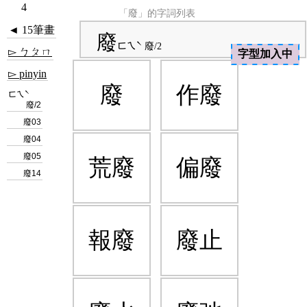
4
「廢」的字詞列表
◄ 15筆畫
廢
ㄈㄟˋ
廢/2
▻ ㄅㄆㄇ
字型加入中
▻ pinyin
廢
作廢
ㄈㄟˋ
廢/2
廢03
廢04
廢05
荒廢
偏廢
廢14
報廢
廢止