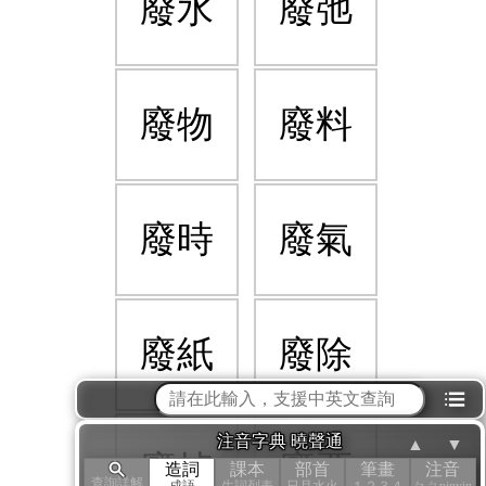
廢水
廢弛
廢物
廢料
廢時
廢氣
廢紙
廢除
⁝☰
注音字典 曉聲通
▲
▼
廢掉
廢票
造詞
課本
部首
筆畫
注音
查詢詳解