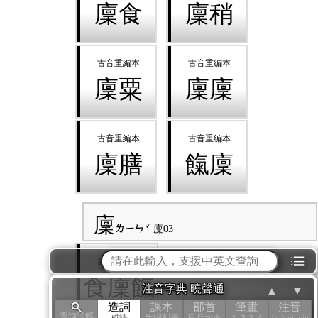
廩食
廩稍
廩粟
廩廩
廩膳
餼廩
廩
ㄌㄧㄣˇ
廩03
⁝☰
食廩餼
注音字典 曉聲通
▲
▼
造詞
課本
部首
筆畫
注音
查詢詳解