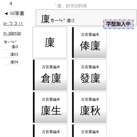
4
「廩」的字詞列表
◄ 16筆畫
廩
ㄌㄧㄣˇ
廩/2
▻ ㄅㄆㄇ
字型加入中
▻ pinyin
廩
ㄌㄧㄣˇ
俸廩
廩/2
廩03
廩04
倉廩
發廩
廩生
廩秋