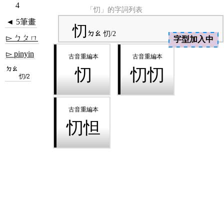
4
「忉」的字詞列表
◄ 5筆畫
忉
ㄉㄠ
忉/2
▻ ㄅㄆㄇ
字型加入中
▻ pinyin
ㄉㄠ
忉
忉忉
忉/2
忉怛