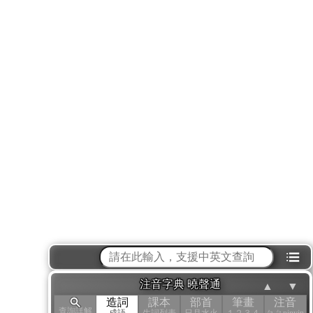
⁝☰
注音字典 曉聲通
▲
▼
造詞
課本
部首
筆畫
注音
查詢詳解