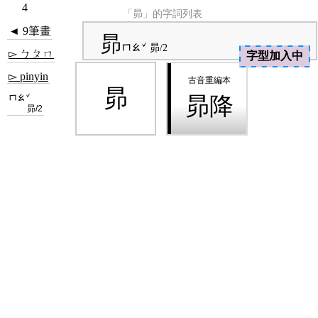
4
「昴」的字詞列表
◄ 9筆畫
昴
ㄇㄠˇ
昴/2
▻ ㄅㄆㄇ
字型加入中
▻ pinyin
昴
ㄇㄠˇ
昴降
昴/2