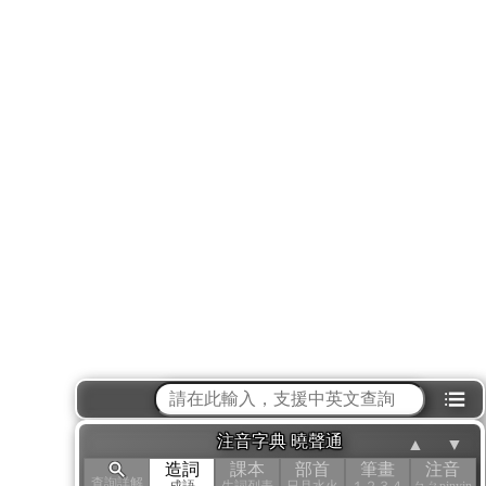
⁝☰
注音字典 曉聲通
▲
▼
造詞
課本
部首
筆畫
注音
查詢詳解