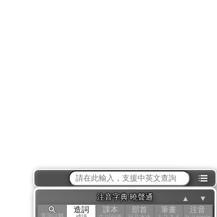
⁝☰
注音字典 曉聲通
▲
▼
造詞
課本
部首
筆畫
注音
查詢詳解