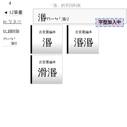
4
「湣」的字詞列表
◄ 12筆畫
湣
ㄇㄧㄣˇ
湣/2
▻ ㄅㄆㄇ
字型加入中
▻ pinyin
ㄇㄧㄣˇ
湣
湣湣
湣/2
滑湣