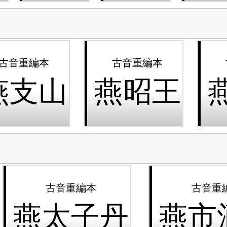
燕支山
燕昭王
燕太子丹
燕市