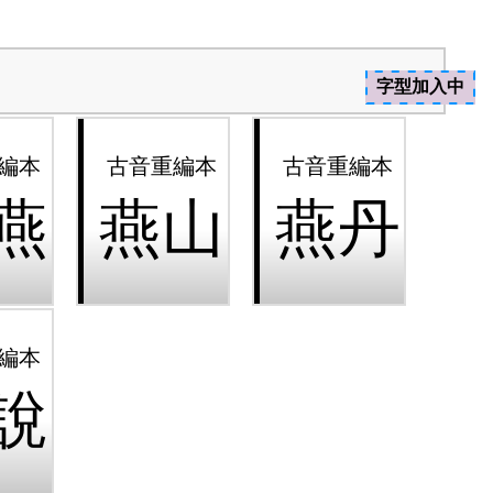
字型加入中
燕
燕山
燕丹
說