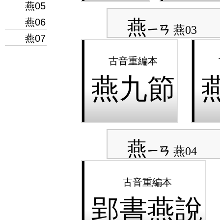
燕05
燕
燕06
ㄧㄢ
燕03
燕07
燕九節
燕
ㄧㄢ
燕04
郢書燕說