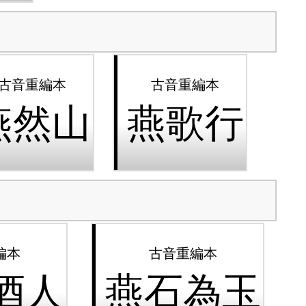
燕然山
燕歌行
酒人
燕石為玉