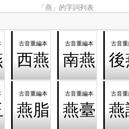
「燕」的字詞列表
燕
西燕
南燕
後
玉
燕脂
燕臺
燕