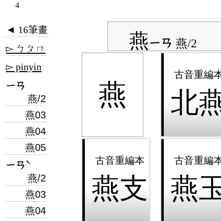
4
◄ 16筆畫
燕
ㄧㄢ
燕/2
▻ ㄅㄆㄇ
▻ pinyin
ㄧㄢ
燕
北
燕/2
燕03
燕04
燕05
ㄧㄢˋ
燕支
燕
燕/2
燕03
燕04