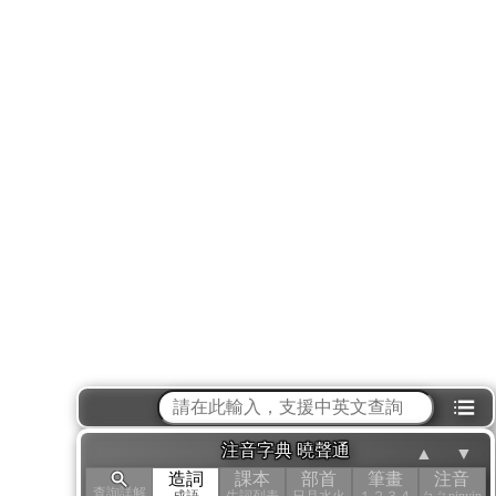
⁝☰
注音字典 曉聲通
▲
▼
造詞
課本
部首
筆畫
注音
查詢詳解