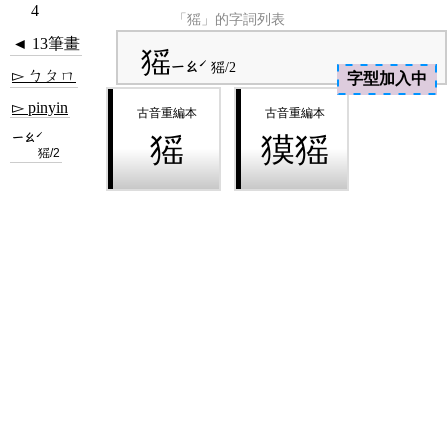
4
「猺」的字詞列表
◄ 13筆畫
猺
ㄧㄠˊ
猺/2
▻ ㄅㄆㄇ
字型加入中
▻ pinyin
ㄧㄠˊ
猺
獏猺
猺/2