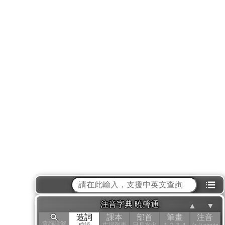
⁝☰
注音字典 曉聲通
▲
▼
造詞
課本
部首
筆畫
注音
查詢詳解