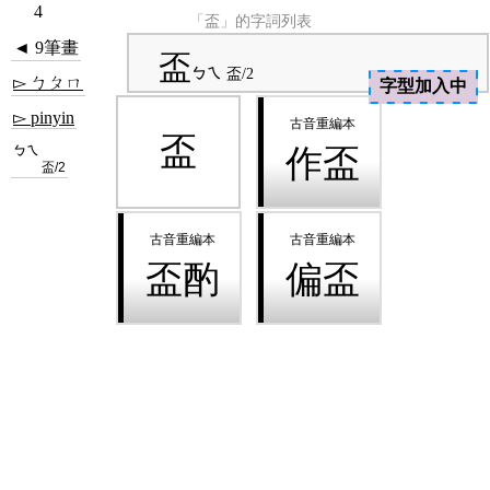
4
「盃」的字詞列表
◄ 9筆畫
盃
ㄅㄟ
盃/2
▻ ㄅㄆㄇ
字型加入中
▻ pinyin
盃
ㄅㄟ
作盃
盃/2
盃酌
偏盃