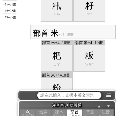
籸
籽
+15=21畫
+16=22畫
ㄕㄣ
ㄗˇ
+19=25畫
部首 米
+04=10畫
部首
米+4=10畫
部首
米+4=10畫
粑
粄
ㄅㄚ
ㄅㄢˇ
部首
米+4=10畫
粉
⁝☰
ㄈㄣˇ
注音字典 曉聲通
▲
▼
造詞
課本
部首
筆畫
注音
部首 米
查詢詳解