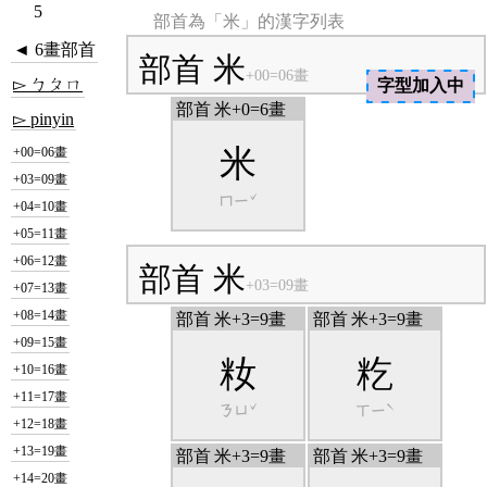
5
部首為「米」的漢字列表
◄ 6畫部首
部首 米
+00=06畫
▻ ㄅㄆㄇ
字型加入中
部首
米+0=6畫
▻ pinyin
+00=06畫
米
+03=09畫
ㄇㄧˇ
+04=10畫
+05=11畫
+06=12畫
部首 米
+07=13畫
+03=09畫
+08=14畫
部首
米+3=9畫
部首
米+3=9畫
+09=15畫
籹
籺
+10=16畫
+11=17畫
ㄋㄩˇ
ㄒㄧˋ
+12=18畫
+13=19畫
部首
米+3=9畫
部首
米+3=9畫
+14=20畫