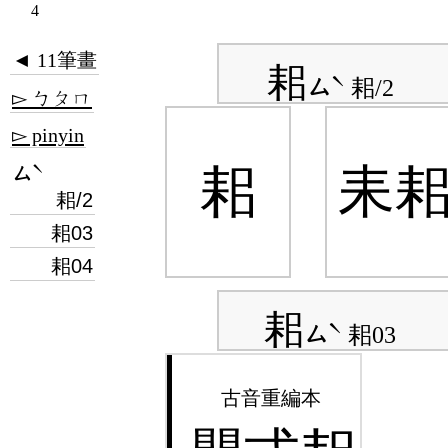
4
◄ 11筆畫
耜
ㄙˋ
耜/2
▻ ㄅㄆㄇ
▻ pinyin
ㄙˋ
耜
耒
耜/2
耜03
耜04
耜
ㄙˋ
耜03