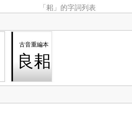
「耜」的字詞列表
耜
良耜