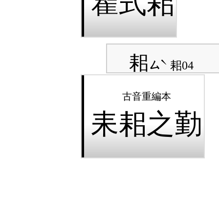
瞿式耜
耜
ㄙˋ
耜04
耒耜之勤