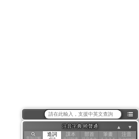
⁝☰
注音字典 曉聲通
▲
▼
造詞
課本
部首
筆畫
注音
查詢詳解