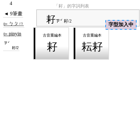
4
「耔」的字詞列表
◄ 9筆畫
耔
ㄗˇ
耔/2
▻ ㄅㄆㄇ
字型加入中
▻ pinyin
ㄗˇ
耔
耘耔
耔/2