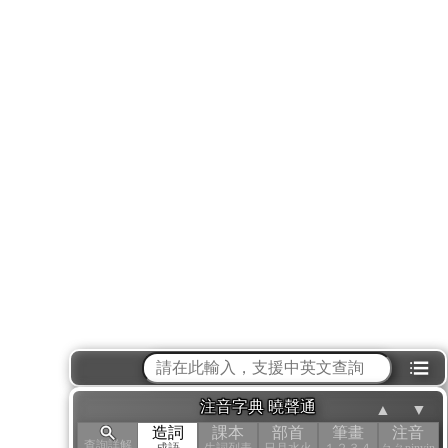
⁝☰
注音字典 曉聲通
▲
▼
造詞
課本
部首
筆畫
注音
查詢詳解