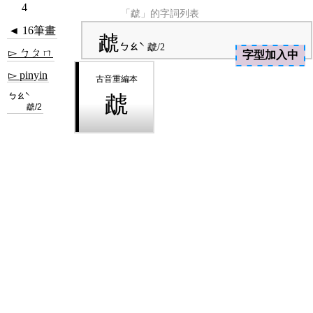
4
「虣」的字詞列表
◄ 16筆畫
虣
ㄅㄠˋ
虣/2
▻ ㄅㄆㄇ
字型加入中
▻ pinyin
ㄅㄠˋ
虣
虣/2