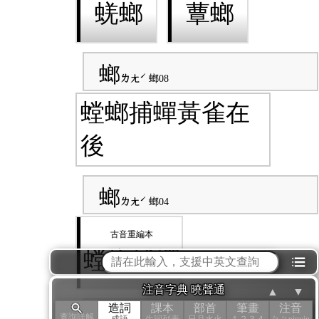
蜣螂
蕈螂
螂
ㄌㄤˊ
螂08
螳螂捕蟬黃雀在
後
螂
ㄌㄤˊ
螂04
螳螂搏蟬
⁝☰
注音字典 曉聲通
▲
▼
造詞
課本
部首
筆畫
注音
查詢詳解