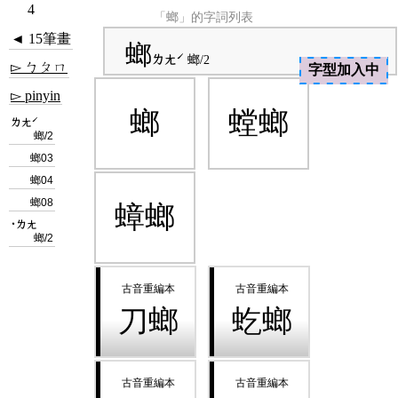
4
「螂」的字詞列表
◄ 15筆畫
螂
ㄌㄤˊ
螂/2
▻ ㄅㄆㄇ
字型加入中
▻ pinyin
螂
螳螂
ㄌㄤˊ
螂/2
螂03
螂04
螂08
蟑螂
˙ㄌㄤ
螂/2
刀螂
虼螂