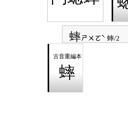
蟀
ㄕㄨㄛˋ
蟀/2
蟀