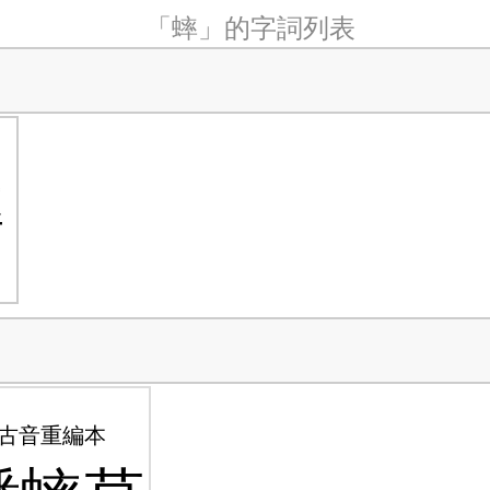
「蟀」的字詞列表
蟀