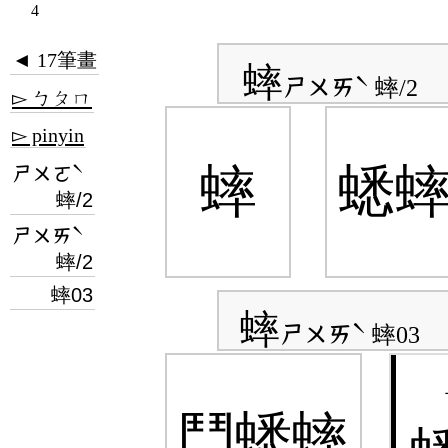
4
◄ 17筆畫
蟀
ㄕㄨㄞˋ
蟀/2
▻ ㄅㄆㄇ
▻ pinyin
ㄕㄨㄛˋ
蟀
蟋
蟀/2
ㄕㄨㄞˋ
蟀/2
蟀03
蟀
ㄕㄨㄞˋ
蟀03
鬥蟋蟀