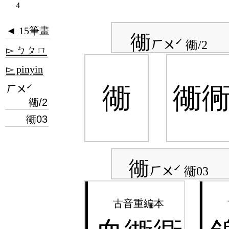
4
◄ 15筆畫
衚
ㄏㄨˊ
衚/2
▻ ㄅㄆㄇ
▻ pinyin
ㄏㄨˊ
衚
衚
衚/2
衚03
衚
ㄏㄨˊ
衚03