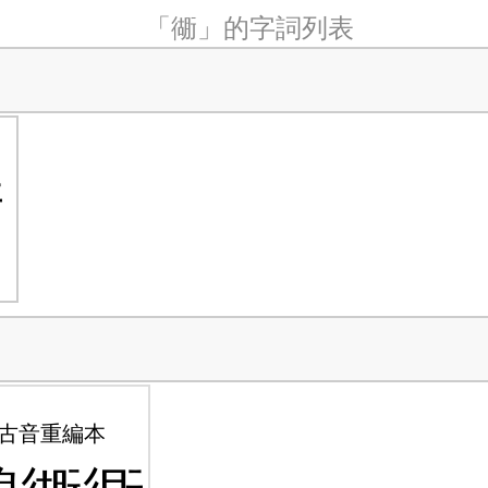
「衚」的字詞列表
衕