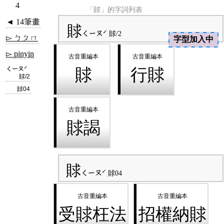
4
「賕」的字詞列表
◄ 14筆畫
賕
ㄑㄧㄡˊ
賕/2
▻ ㄅㄆㄇ
字型加入中
▻ pinyin
ㄑㄧㄡˊ
賕
行賕
賕/2
賕04
賕謁
賕
ㄑㄧㄡˊ
賕04
受賕枉法
招權納賕