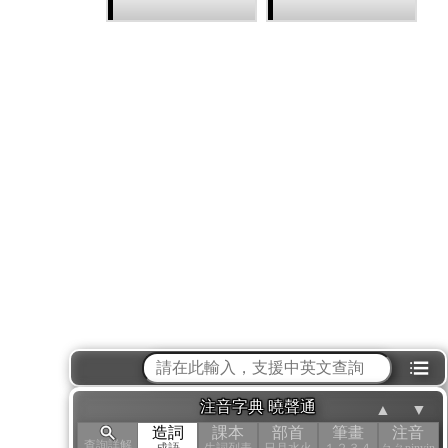
⁝☰
注音字典 曉聲通
▲
▼
造詞
課本
部首
筆畫
注音
查詢詳解