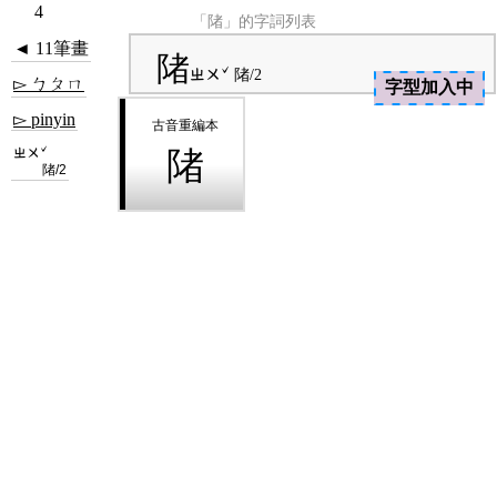
4
「陼」的字詞列表
◄ 11筆畫
陼
ㄓㄨˇ
陼/2
▻ ㄅㄆㄇ
字型加入中
▻ pinyin
ㄓㄨˇ
陼
陼/2