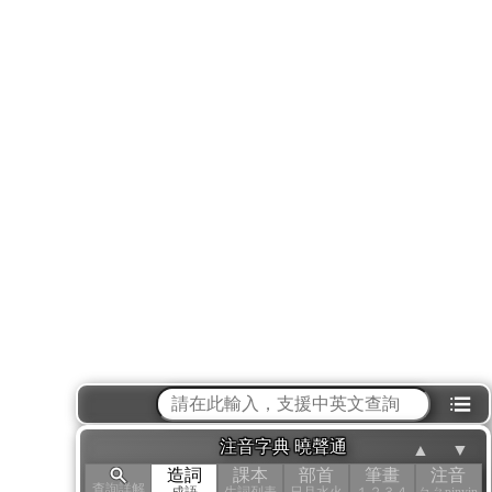
⁝☰
注音字典 曉聲通
▲
▼
造詞
課本
部首
筆畫
注音
查詢詳解