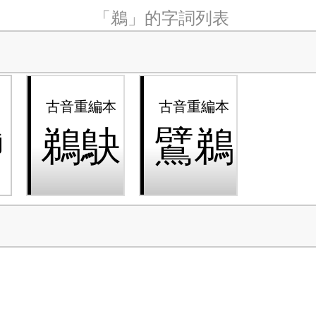
「鵜」的字詞列表
鶘
鵜鴃
鷿鵜