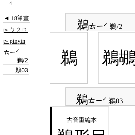
4
◄ 18筆畫
鵜
ㄊㄧˊ
鵜/2
▻ ㄅㄆㄇ
▻ pinyin
ㄊㄧˊ
鵜
鵜
鵜/2
鵜03
鵜
ㄊㄧˊ
鵜03