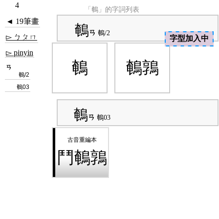
4
「鵪」的字詞列表
◄ 19筆畫
鵪
ㄢ
鵪/2
▻ ㄅㄆㄇ
字型加入中
▻ pinyin
鵪
鵪鶉
ㄢ
鵪/2
鵪03
鵪
ㄢ
鵪03
鬥鵪鶉