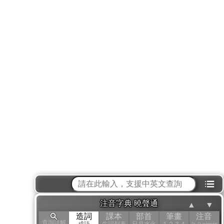
⁝☰
注音字典 曉聲通
▲
▼
造詞
課本
部首
筆畫
注音
查詢詳解