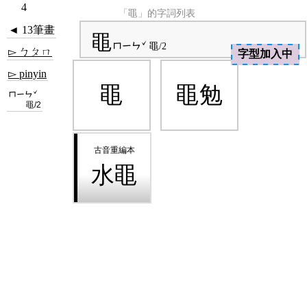
4
「黽」的字詞列表
◄ 13筆畫
黽
ㄇㄧㄣˇ
黽/2
▻ ㄅㄆㄇ
字型加入中
▻ pinyin
黽
黽勉
ㄇㄧㄣˇ
黽/2
水黽