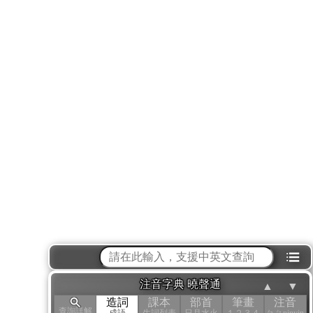
⁝☰
注音字典 曉聲通
▲
▼
造詞
課本
部首
筆畫
注音
查詢詳解