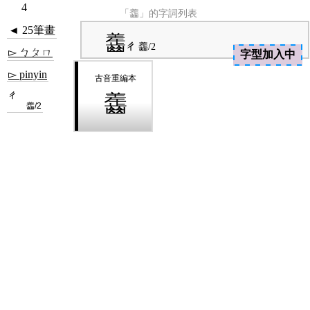
4
「齹」的字詞列表
◄ 25筆畫
齹
ㄔ
齹/2
▻ ㄅㄆㄇ
字型加入中
▻ pinyin
ㄔ
齹
齹/2