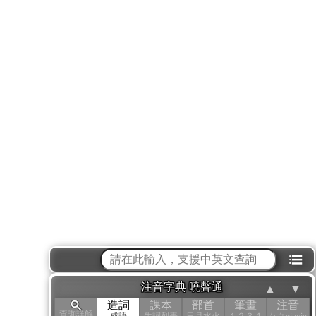
⁝☰
注音字典 曉聲通
▲
▼
造詞
課本
部首
筆畫
注音
查詢詳解