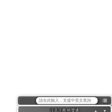
⁝☰
注音字典 曉聲通
▲
▼