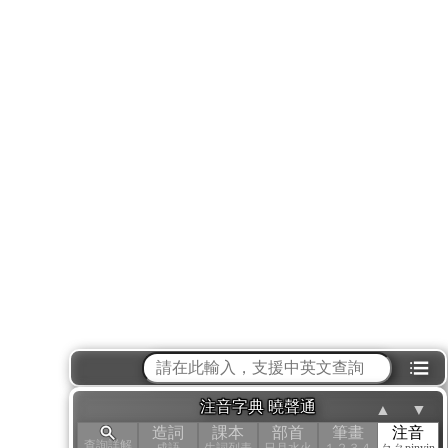
⁝☰
注音字典 曉聲通
▲
▼
造詞
課本
部首
筆畫
注音
查詢詳解