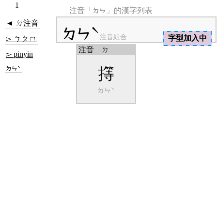
1
ㄉㄣ
注音「
」的漢字列表
◄ ㄉ注音
ㄉㄣˋ
注音組合
字型加入中
▻ ㄅㄆㄇ
注音
ㄉ
▻ pinyin
ㄉㄣˋ
㩐
ㄉㄣˋ