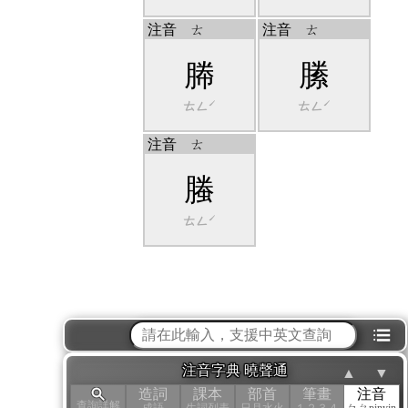
注音
ㄊ
注音
ㄊ
幐
縢
ㄊㄥˊ
ㄊㄥˊ
注音
ㄊ
螣
ㄊㄥˊ
⁝☰
注音字典 曉聲通
▲
▼
造詞
課本
部首
筆畫
注音
查詢詳解