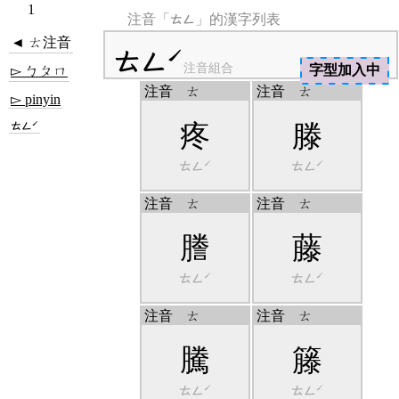
1
ㄊㄥ
注音「
」的漢字列表
◄ ㄊ注音
ㄊㄥˊ
注音組合
字型加入中
▻ ㄅㄆㄇ
注音
ㄊ
注音
ㄊ
▻ pinyin
ㄊㄥˊ
疼
滕
ㄊㄥˊ
ㄊㄥˊ
注音
ㄊ
注音
ㄊ
謄
藤
ㄊㄥˊ
ㄊㄥˊ
注音
ㄊ
注音
ㄊ
騰
籐
ㄊㄥˊ
ㄊㄥˊ