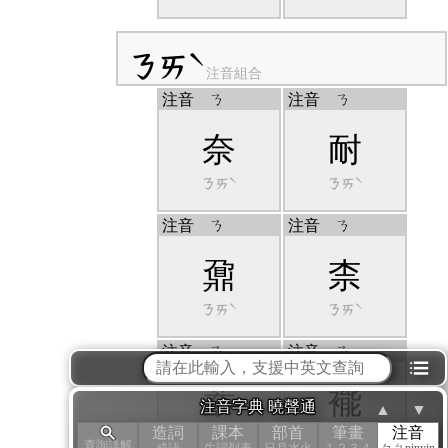
ㄋㄞˋ
注音組合
注音
ㄋ
注音
ㄋ
奈
耐
ㄋㄞˋ
ㄋㄞˋ
注音
ㄋ
注音
ㄋ
鼐
柰
ㄋㄞˋ
ㄋㄞˋ
注音
ㄋ
注音
ㄋ
⁝☰
萘
褦
注音字典 曉聲通
▲
▼
造詞
課本
部首
筆畫
注音
ㄋㄞˋ
ㄋㄞˋ
查詢詳解