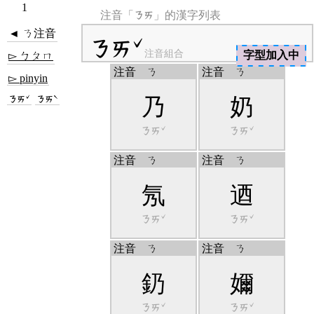
1
ㄋㄞ
注音「
」的漢字列表
◄ ㄋ注音
ㄋㄞˇ
注音組合
字型加入中
▻ ㄅㄆㄇ
注音
ㄋ
注音
ㄋ
▻ pinyin
ㄋㄞˇ
ㄋㄞˋ
乃
奶
ㄋㄞˇ
ㄋㄞˇ
注音
ㄋ
注音
ㄋ
氖
迺
ㄋㄞˇ
ㄋㄞˇ
注音
ㄋ
注音
ㄋ
釢
嬭
ㄋㄞˇ
ㄋㄞˇ