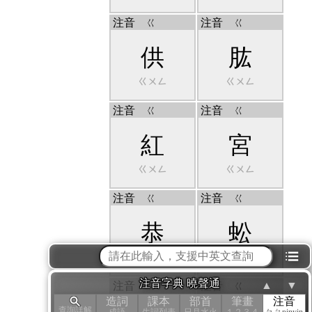
注音
ㄍ
注音
ㄍ
供
肱
ㄍㄨㄥ
ㄍㄨㄥ
注音
ㄍ
注音
ㄍ
紅
宮
ㄍㄨㄥ
ㄍㄨㄥ
注音
ㄍ
注音
ㄍ
恭
蚣
ㄍㄨㄥ
ㄍㄨㄥ
⁝☰
注音字典 曉聲通
▲
▼
注音
ㄍ
注音
ㄍ
造詞
課本
部首
筆畫
注音
查詢詳解