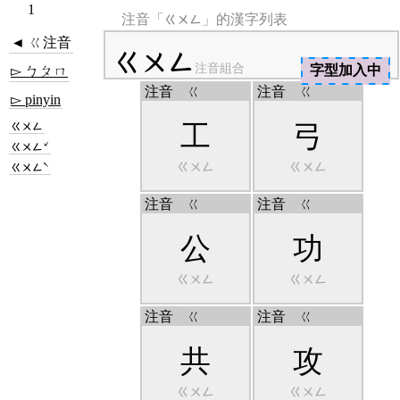
1
ㄍㄨㄥ
注音「
」的漢字列表
◄ ㄍ注音
ㄍㄨㄥ
注音組合
字型加入中
▻ ㄅㄆㄇ
注音
ㄍ
注音
ㄍ
▻ pinyin
ㄍㄨㄥ
工
弓
ㄍㄨㄥˇ
ㄍㄨㄥ
ㄍㄨㄥ
ㄍㄨㄥˋ
注音
ㄍ
注音
ㄍ
公
功
ㄍㄨㄥ
ㄍㄨㄥ
注音
ㄍ
注音
ㄍ
共
攻
ㄍㄨㄥ
ㄍㄨㄥ