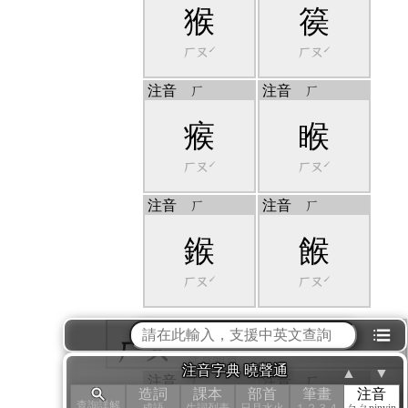
猴
篌
ㄏㄡˊ
ㄏㄡˊ
注音
ㄏ
注音
ㄏ
瘊
睺
ㄏㄡˊ
ㄏㄡˊ
注音
ㄏ
注音
ㄏ
鍭
餱
ㄏㄡˊ
ㄏㄡˊ
⁝☰
ㄏㄡˇ
注音組合
注音字典 曉聲通
▲
▼
注音
ㄏ
注音
ㄏ
造詞
課本
部首
筆畫
注音
查詢詳解