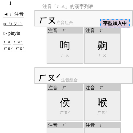
1
ㄏㄡ
注音「
」的漢字列表
◄ ㄏ注音
ㄏㄡ
注音組合
字型加入中
▻ ㄅㄆㄇ
注音
ㄏ
注音
ㄏ
▻ pinyin
ㄏㄡ
ㄏㄡˊ
呴
齁
ㄏㄡˇ
ㄏㄡˋ
ㄏㄡ
ㄏㄡ
ㄏㄡˊ
注音組合
注音
ㄏ
注音
ㄏ
侯
喉
ㄏㄡˊ
ㄏㄡˊ
注音
ㄏ
注音
ㄏ