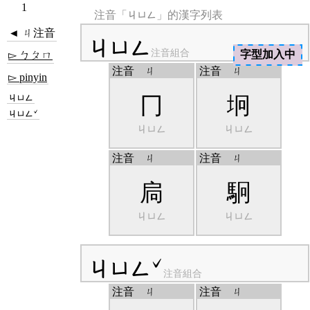
1
ㄐㄩㄥ
注音「
」的漢字列表
◄ ㄐ注音
ㄐㄩㄥ
注音組合
字型加入中
▻ ㄅㄆㄇ
注音
ㄐ
注音
ㄐ
▻ pinyin
ㄐㄩㄥ
冂
坰
ㄐㄩㄥˇ
ㄐㄩㄥ
ㄐㄩㄥ
注音
ㄐ
注音
ㄐ
扃
駉
ㄐㄩㄥ
ㄐㄩㄥ
ㄐㄩㄥˇ
注音組合
注音
ㄐ
注音
ㄐ