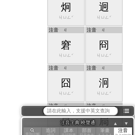
炯
迥
ㄐㄩㄥˇ
ㄐㄩㄥˇ
注音
ㄐ
注音
ㄐ
窘
冏
ㄐㄩㄥˇ
ㄐㄩㄥˇ
注音
ㄐ
注音
ㄐ
囧
泂
ㄐㄩㄥˇ
ㄐㄩㄥˇ
注音
ㄐ
注音
ㄐ
⁝☰
炅
扃
注音字典 曉聲通
▲
▼
造詞
課本
部首
筆畫
注音
ㄐㄩㄥˇ
ㄐㄩㄥˇ
查詢詳解