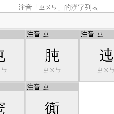
ㄓㄨㄣ
注音「
」的漢字列表
注音
ㄓ
注音
ㄓ
屯
肫
迍
ㄨㄣ
ㄓㄨㄣ
ㄓㄨ
注音
ㄓ
窀
衠