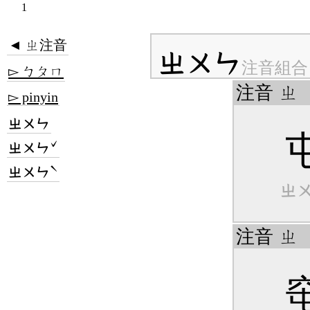
1
◄ ㄓ注音
ㄓㄨㄣ
注音組合
▻ ㄅㄆㄇ
注音
ㄓ
▻ pinyin
ㄓㄨㄣ
ㄓㄨㄣˇ
ㄓㄨㄣˋ
ㄓ
注音
ㄓ