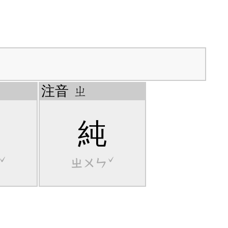
注音
ㄓ
純
ˇ
ㄓㄨㄣˇ