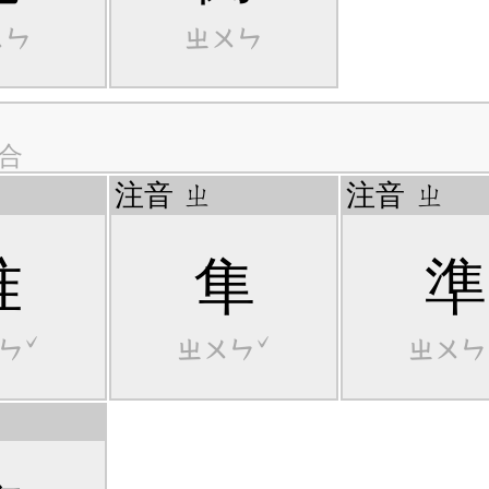
ㄨㄣ
ㄓㄨㄣ
合
注音
ㄓ
注音
ㄓ
准
隼
準
ㄣˇ
ㄓㄨㄣˇ
ㄓㄨㄣ