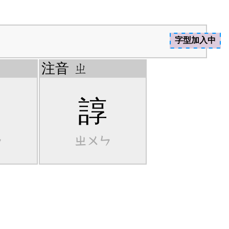
字型加入中
注音
ㄓ
諄
ㄣ
ㄓㄨㄣ