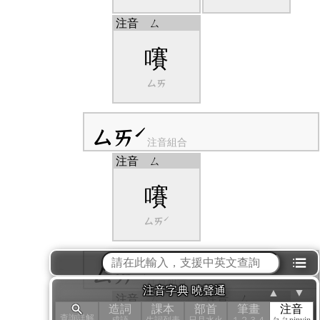
注音
ㄙ
㘔
ㄙㄞ
ㄙㄞˊ
注音組合
注音
ㄙ
㘔
ㄙㄞˊ
⁝☰
ㄙㄞˋ
注音組合
注音字典 曉聲通
▲
▼
注音
ㄙ
注音
ㄙ
造詞
課本
部首
筆畫
注音
查詢詳解