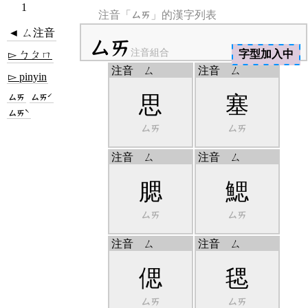
1
ㄙㄞ
注音「
」的漢字列表
◄ ㄙ注音
ㄙㄞ
注音組合
字型加入中
▻ ㄅㄆㄇ
注音
ㄙ
注音
ㄙ
▻ pinyin
ㄙㄞ
ㄙㄞˊ
思
塞
ㄙㄞˋ
ㄙㄞ
ㄙㄞ
注音
ㄙ
注音
ㄙ
腮
鰓
ㄙㄞ
ㄙㄞ
注音
ㄙ
注音
ㄙ
偲
毸
ㄙㄞ
ㄙㄞ