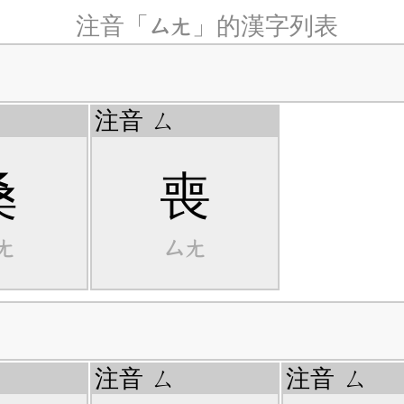
ㄙㄤ
注音「
」的漢字列表
注音
ㄙ
桑
喪
ㄤ
ㄙㄤ
注音
ㄙ
注音
ㄙ