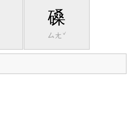
磉
ˇ
ㄙㄤˇ