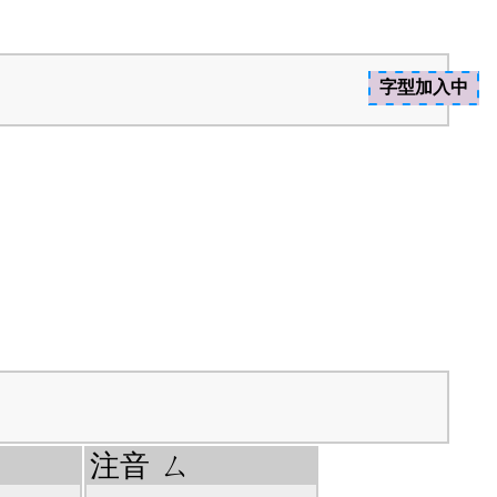
字型加入中
注音
ㄙ