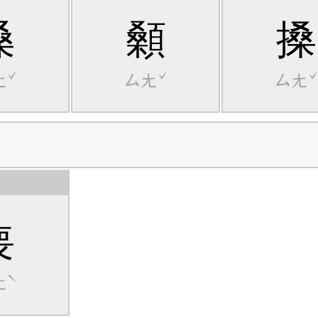
嗓
顙
搡
ㄤˇ
ㄙㄤˇ
ㄙㄤ
喪
ㄤˋ