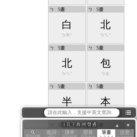
ㄅ
5畫
ㄅ
5畫
白
北
ㄅㄞˊ
ㄅㄟˇ
ㄅ
5畫
ㄅ
5畫
北
包
ㄅㄟˋ
ㄅㄠ
ㄅ
5畫
ㄅ
5畫
半
本
ㄅㄢˋ
ㄅㄣˇ
⁝☰
注音字典 曉聲通
ㄅ
5畫
ㄅ
5畫
▲
▼
造詞
課本
部首
筆畫
注音
查詢詳解