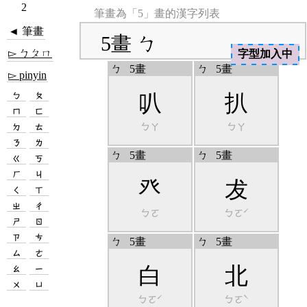
2
筆畫為「5」畫的漢字列表
◄ 筆畫
5畫 ㄅ
▻ ㄅㄆㄇ
字型加入中
ㄅ
5畫
ㄅ
5畫
▻ pinyin
ㄅ
ㄆ
叭
扒
ㄇ
ㄈ
ㄅㄚ
ㄅㄚ
ㄉ
ㄊ
ㄋ
ㄌ
ㄅ
5畫
ㄅ
5畫
ㄍ
ㄎ
ㄏ
ㄐ
癶
犮
ㄑ
ㄒ
ㄓ
ㄔ
ㄅㄛ
ㄅㄛˊ
ㄕ
ㄖ
ㄗ
ㄘ
ㄅ
5畫
ㄅ
5畫
ㄙ
ㄜ
ㄠ
ㄧ
白
北
ㄨ
ㄩ
ㄅㄛˊ
ㄅㄛˋ