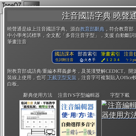
複製
注音國語字典 曉聲
曉聲通是線上注音國語字典。源自
教育部辭典
，符合教育部
中小學考試標準，全文配「多音注音字型」，支援 自動斷詞
筆畫注音
國語課本
部首索引
筆畫索引
注音
生詞附注音
火
手
１２３４
ㄅㄆpin
附教育部成語典/重編本釋義參考，及英漢雙解CEDICT。
裝線上使用，也可
下載字型安裝
，注音字可複製貼入Office軟
白板。
辭典使用方法
注音IVS字型編輯器
字型下載