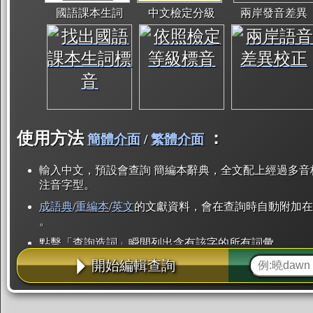
國語課本生詞
中文檢定分級
兩岸發音差異
使用方法
：
簡體介面
/
繁體介面
輸入中文，預設會查詢 簡編本辭典，全文配上經過多音
注音字型。
成語典
/
重編本
/
英文
的文獻資料，會在查詢時自動附加在
。
點擊「查詢造詞」瞬間列出含有該字的所有詞彙。
開始編輯查詢
點「部首」瞬間列出所有「同部首字」。也支援查詢「
辭典解釋的全文都經過自動斷詞，點擊便可瞬間「連續
用手動重複輸入。