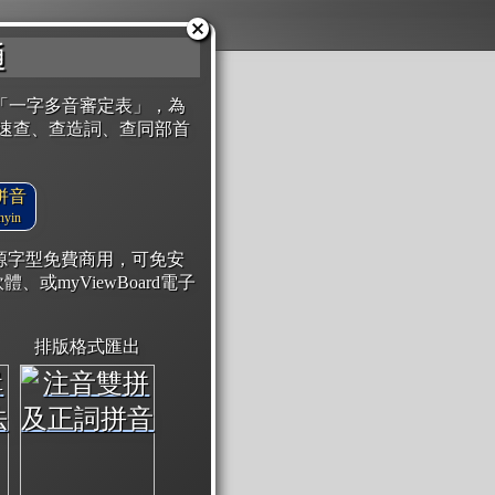
通
「一字多音審定表」，為
速查、查造詞、查同部首
拼音
yin
開源字型免費商用，可免安
體、或myViewBoard電子
排版格式匯出