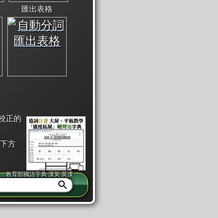
匯出表格
校正的
下方
教育部國語字典·漢英·英漢
同注音」或「同筆畫」。
查詢」此字詞的解釋，不