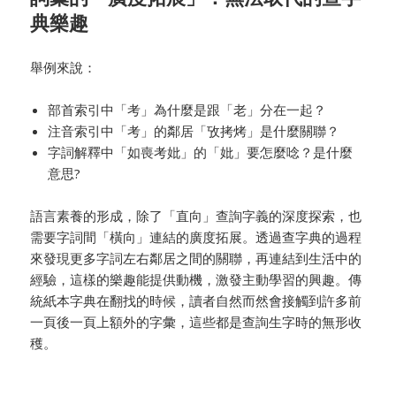
典樂趣
舉例來說：
部首索引中「考」為什麼是跟「老」分在一起？
注音索引中「考」的鄰居「攷拷烤」是什麼關聯？
字詞解釋中「如喪考妣」的「妣」要怎麼唸？是什麼
意思?
語言素養的形成，除了「直向」查詢字義的深度探索，也
需要字詞間「橫向」連結的廣度拓展。透過查字典的過程
來發現更多字詞左右鄰居之間的關聯，再連結到生活中的
經驗，這樣的樂趣能提供動機，激發主動學習的興趣。傳
統紙本字典在翻找的時候，讀者自然而然會接觸到許多前
一頁後一頁上額外的字彙，這些都是查詢生字時的無形收
穫。