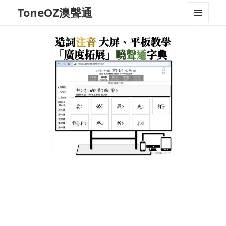
ToneOZ澳聲通
MENU
AND
WIDGETS