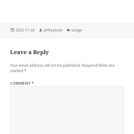
Posted
Author
Categories
2022-11-26
jeffreyxuan
usage
on
Leave a Reply
Your email address will not be published.
Required fields are
marked
*
COMMENT
*