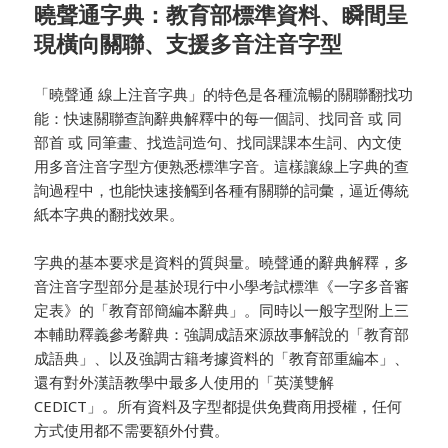
曉聲通字典：教育部標準資料、瞬間呈
現橫向關聯、支援多音注音字型
「曉聲通 線上注音字典」的特色是各種流暢的關聯翻找功
能：快速關聯查詢辭典解釋中的每一個詞、找同音 或 同
部首 或 同筆畫、找造詞造句、找同課課本生詞、內文使
用多音注音字型方便熟悉標準字音。這樣讓線上字典的查
詢過程中，也能快速接觸到各種有關聯的詞彙，逼近傳統
紙本字典的翻找效果。
字典的基本要求是資料的質與量。曉聲通的辭典解釋，多
音注音字型部分是基於現行中小學考試標準《一字多音審
定表》的「教育部簡編本辭典」。同時以一般字型附上三
本輔助釋義參考辭典：強調成語來源故事解說的「教育部
成語典」、以及強調古籍考據資料的「教育部重編本」、
還有對外漢語教學中最多人使用的「英漢雙解
CEDICT」。所有資料及字型都提供免費商用授權，任何
方式使用都不需要額外付費。