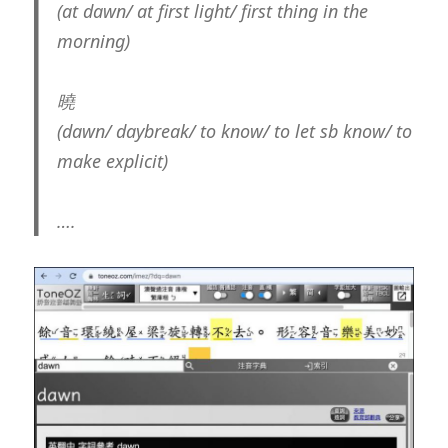
(at dawn/ at first light/ first thing in the
morning)
曉
(dawn/ daybreak/ to know/ to let sb know/ to
make explicit)
….