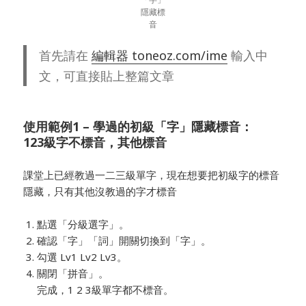
隱藏標
音
首先請在
編輯器 toneoz.com/ime
輸入中
文，可直接貼上整篇文章
使用範例1 – 學過的初級「字」隱藏標音：
123級字不標音，其他標音
課堂上已經教過一二三級單字，現在想要把初級字的標音
隱藏，只有其他沒教過的字才標音
點選「分級選字」。
確認「字」「詞」開關切換到「字」。
勾選 Lv1 Lv2 Lv3。
關閉「拼音」。
完成，1 2 3級單字都不標音。