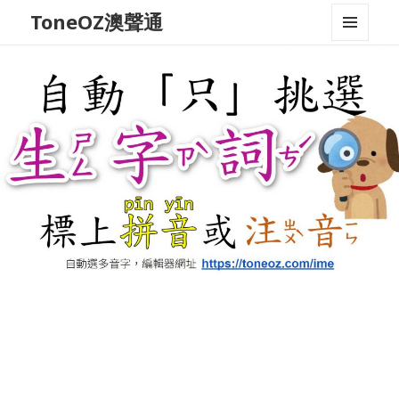
ToneOZ澳聲通
MENU
AND
WIDGETS