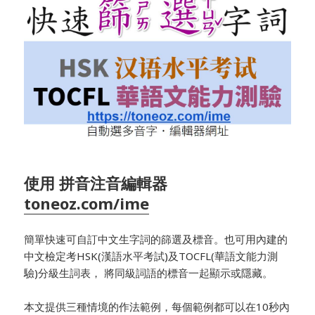
使用 拼音注音編輯器
toneoz.com/ime
簡單快速可自訂中文生字詞的篩選及標音。也可用內建的
中文檢定考HSK(漢語水平考試)及TOCFL(華語文能力測
驗)分級生詞表， 將同級詞語的標音一起顯示或隱藏。
本文提供三種情境的作法範例，每個範例都可以在10秒內