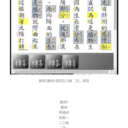
應用2圖例 僅四五六級「詞」標音
應用1
圖例
學過的
初級一
二三級
「字」