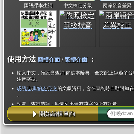
國語課本生詞
中文檢定分級
兩岸發音差異
使用方法
：
簡體介面
/
繁體介面
輸入中文，預設會查詢 簡編本辭典，全文配上經過多音
注音字型。
成語典
/
重編本
/
英文
的文獻資料，會在查詢時自動附加在
。
點擊「查詢造詞」瞬間列出含有該字的所有詞彙。
開始編輯查詢
點「部首」瞬間列出所有「同部首字」。也支援查詢「
辭典解釋的全文都經過自動斷詞，點擊便可瞬間「連續
用手動重複輸入。