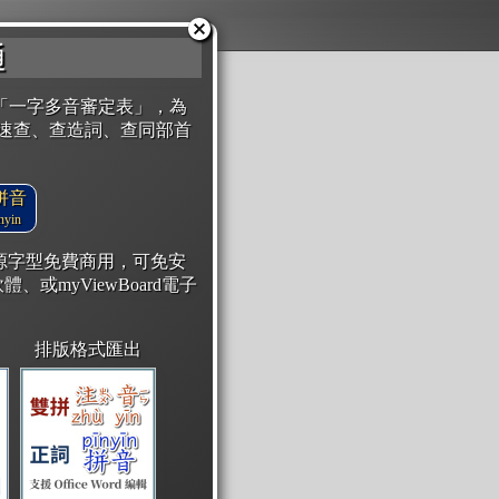
通
「一字多音審定表」，為
速查、查造詞、查同部首
拼音
yin
開源字型免費商用，可免安
體、或myViewBoard電子
排版格式匯出