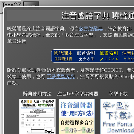
複製
注音國語字典 曉聲
曉聲通是線上注音國語字典。源自
教育部辭典
，符合教育部
中小學考試標準，全文配「多音注音字型」，支援 自動斷詞
筆畫注音
國語課本
部首索引
筆畫索引
注音
生詞附注音
火
手
１２３４
ㄅㄆpin
附教育部成語典/重編本釋義參考，及英漢雙解CEDICT。
裝線上使用，也可
下載字型安裝
，注音字可複製貼入Office軟
白板。
辭典使用方法
注音IVS字型編輯器
字型下載