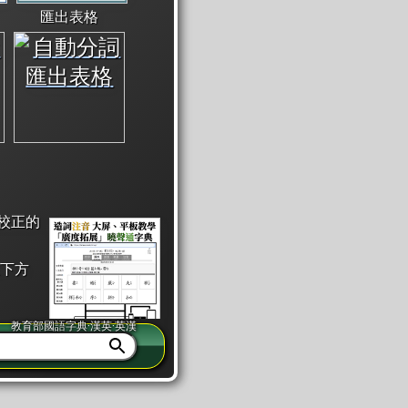
匯出表格
校正的
下方
教育部國語字典·漢英·英漢
同注音」或「同筆畫」。
查詢」此字詞的解釋，不