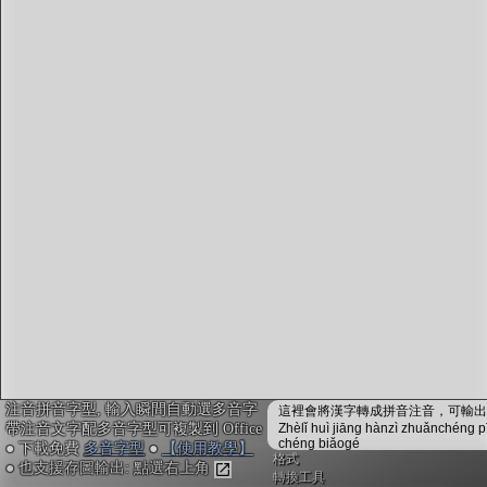
字型下載
排版格式匯出
國語課本生詞
中文檢定分級
兩岸發音差異
匯出表格
注音拼音字型, 輸入瞬間自動選多音字
這裡會將漢字轉成拼音注音，可輸出成
帶注音文字配多音字型可複製到 Office
Zhèlǐ huì jiāng hànzì zhuǎnchéng p
chéng biǎogé
● 下載免費
多音字型
●
【使用教學】
格式
● 也支援存圖輸出: 點選右上角
轉換工具