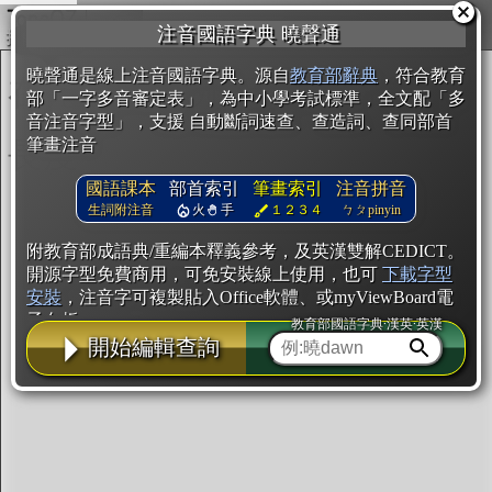
複製
注音國語字典 曉聲通
開始編輯
曉聲通是線上注音國語字典。源自
教育部辭典
，符合教育
部「一字多音審定表」，為中小學考試標準，全文配「多
音注音字型」，支援 自動斷詞速查、查造詞、查同部首
筆畫注音
國語課本
部首索引
筆畫索引
注音拼音
生詞附注音
火
手
１２３４
ㄅㄆpinyin
附教育部成語典/重編本釋義參考，及英漢雙解CEDICT。
開源字型免費商用，可免安裝線上使用，也可
下載字型
安裝
，注音字可複製貼入Office軟體、或myViewBoard電
子白板。
教育部國語字典·漢英·英漢
開始編輯查詢
辭典使用方法
注音IVS字型編輯器