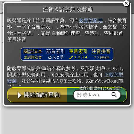
複製
注音國語字典 曉聲通
開始編輯
曉聲通是線上注音國語字典。源自
教育部辭典
，符合教育
部「一字多音審定表」，為中小學考試標準，全文配「多
音注音字型」，支援 自動斷詞速查、查造詞、查同部首
筆畫注音
國語課本
部首索引
筆畫索引
注音拼音
生詞附注音
火
手
１２３４
ㄅㄆpinyin
附教育部成語典/重編本釋義參考，及英漢雙解CEDICT。
開源字型免費商用，可免安裝線上使用，也可
下載字型
安裝
，注音字可複製貼入Office軟體、或myViewBoard電
子白板。
教育部國語字典·漢英·英漢
開始編輯查詢
辭典使用方法
注音IVS字型編輯器