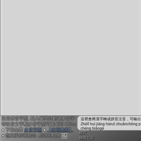
字型下載
排版格式匯出
國語課本生詞
中文檢定分級
兩岸發音差異
匯出表格
注音拼音字型, 輸入瞬間自動選多音字
這裡會將漢字轉成拼音注音，可輸出成
帶注音文字配多音字型可複製到 Office
Zhèlǐ huì jiāng hànzì zhuǎnchéng p
chéng biǎogé
● 下載免費
多音字型
●
【使用教學】
格式
● 也支援存圖輸出: 點選右上角
轉換工具