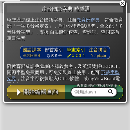
複製
注音國語字典 曉聲通
開始編輯
曉聲通是線上注音國語字典。源自
教育部辭典
，符合教育
部「一字多音審定表」，為中小學考試標準，全文配「多
音注音字型」，支援 自動斷詞速查、查造詞、查同部首
筆畫注音
國語課本
部首索引
筆畫索引
注音拼音
生詞附注音
火
手
１２３４
ㄅㄆpinyin
附教育部成語典/重編本釋義參考，及英漢雙解CEDICT。
開源字型免費商用，可免安裝線上使用，也可
下載字型
安裝
，注音字可複製貼入Office軟體、或myViewBoard電
子白板。
教育部國語字典·漢英·英漢
開始編輯查詢
辭典使用方法
注音IVS字型編輯器