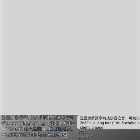
字型下載
排版格式匯出
國語課本生詞
中文檢定分級
兩岸發音差異
匯出表格
注音拼音字型, 輸入瞬間自動選多音字
這裡會將漢字轉成拼音注音，可輸出成
帶注音文字配多音字型可複製到 Office
Zhèlǐ huì jiāng hànzì zhuǎnchéng p
chéng biǎogé
● 下載免費
多音字型
●
【使用教學】
格式
● 也支援存圖輸出: 點選右上角
轉換工具