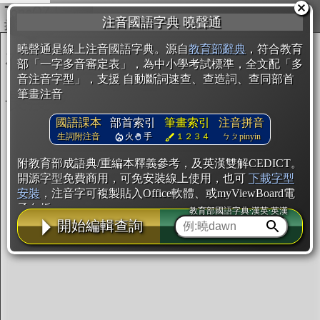
複製
注音國語字典 曉聲通
開始編輯
曉聲通是線上注音國語字典。源自
教育部辭典
，符合教育
部「一字多音審定表」，為中小學考試標準，全文配「多
音注音字型」，支援 自動斷詞速查、查造詞、查同部首
筆畫注音
國語課本
部首索引
筆畫索引
注音拼音
生詞附注音
火
手
１２３４
ㄅㄆpinyin
附教育部成語典/重編本釋義參考，及英漢雙解CEDICT。
開源字型免費商用，可免安裝線上使用，也可
下載字型
安裝
，注音字可複製貼入Office軟體、或myViewBoard電
子白板。
教育部國語字典·漢英·英漢
開始編輯查詢
辭典使用方法
注音IVS字型編輯器