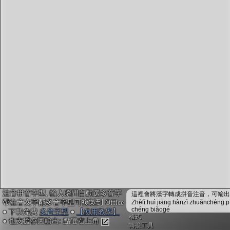
字型下載
排版格式匯出
國語課本生詞
中文檢定分級
兩岸發音差異
匯出表格
注音拼音字型, 輸入瞬間自動選多音字
這裡會將漢字轉成拼音注音，可輸出成
帶注音文字配多音字型可複製到 Office
Zhèlǐ huì jiāng hànzì zhuǎnchéng p
chéng biǎogé
● 下載免費
多音字型
●
【使用教學】
格式
● 也支援存圖輸出: 點選右上角
轉換工具