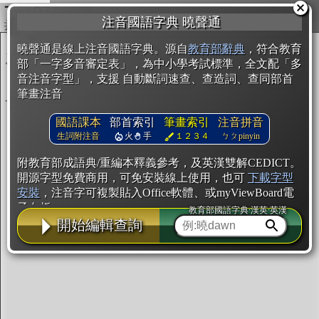
複製
注音國語字典 曉聲通
開始編輯
曉聲通是線上注音國語字典。源自
教育部辭典
，符合教育
部「一字多音審定表」，為中小學考試標準，全文配「多
音注音字型」，支援 自動斷詞速查、查造詞、查同部首
筆畫注音
國語課本
部首索引
筆畫索引
注音拼音
生詞附注音
火
手
１２３４
ㄅㄆpinyin
附教育部成語典/重編本釋義參考，及英漢雙解CEDICT。
開源字型免費商用，可免安裝線上使用，也可
下載字型
安裝
，注音字可複製貼入Office軟體、或myViewBoard電
子白板。
教育部國語字典·漢英·英漢
開始編輯查詢
辭典使用方法
注音IVS字型編輯器