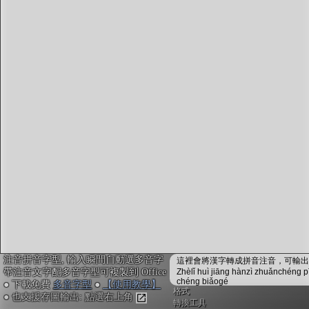
字型下載
排版格式匯出
國語課本生詞
中文檢定分級
兩岸發音差異
匯出表格
注音拼音字型, 輸入瞬間自動選多音字
這裡會將漢字轉成拼音注音，可輸出成
帶注音文字配多音字型可複製到 Office
Zhèlǐ huì jiāng hànzì zhuǎnchéng p
chéng biǎogé
● 下載免費
多音字型
●
【使用教學】
格式
● 也支援存圖輸出: 點選右上角
轉換工具