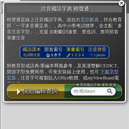
複製
注音國語字典 曉聲通
開始編輯
曉聲通是線上注音國語字典。源自
教育部辭典
，符合教育
部「一字多音審定表」，為中小學考試標準，全文配「多
音注音字型」，支援 自動斷詞速查、查造詞、查同部首
筆畫注音
國語課本
部首索引
筆畫索引
注音拼音
生詞附注音
火
手
１２３４
ㄅㄆpinyin
附教育部成語典/重編本釋義參考，及英漢雙解CEDICT。
開源字型免費商用，可免安裝線上使用，也可
下載字型
安裝
，注音字可複製貼入Office軟體、或myViewBoard電
子白板。
教育部國語字典·漢英·英漢
開始編輯查詢
辭典使用方法
注音IVS字型編輯器