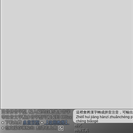
字型下載
排版格式匯出
國語課本生詞
中文檢定分級
兩岸發音差異
匯出表格
注音拼音字型, 輸入瞬間自動選多音字
這裡會將漢字轉成拼音注音，可輸出成
帶注音文字配多音字型可複製到 Office
Zhèlǐ huì jiāng hànzì zhuǎnchéng p
chéng biǎogé
● 下載免費
多音字型
●
【使用教學】
格式
● 也支援存圖輸出: 點選右上角
轉換工具