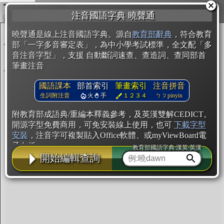
複製
注音國語字典 曉聲通
開始編輯
曉聲通是線上注音國語字典。源自
教育部辭典
，符合教育
部「一字多音審定表」，為中小學考試標準，全文配「多
音注音字型」，支援 自動斷詞速查、查造詞、查同部首
筆畫注音
國語課本
部首索引
筆畫索引
注音拼音
生詞附注音
火
手
１２３４
ㄅㄆpinyin
附教育部成語典/重編本釋義參考，及英漢雙解CEDICT。
開源字型免費商用，可免安裝線上使用，也可
下載字型
安裝
，注音字可複製貼入Office軟體、或myViewBoard電
子白板。
教育部國語字典·漢英·英漢
開始編輯查詢
辭典使用方法
注音IVS字型編輯器