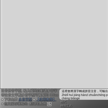
字型下載
排版格式匯出
國語課本生詞
中文檢定分級
兩岸發音差異
匯出表格
注音拼音字型, 輸入瞬間自動選多音字
這裡會將漢字轉成拼音注音，可輸出成
帶注音文字配多音字型可複製到 Office
Zhèlǐ huì jiāng hànzì zhuǎnchéng p
chéng biǎogé
● 下載免費
多音字型
●
【使用教學】
格式
● 也支援存圖輸出: 點選右上角
轉換工具