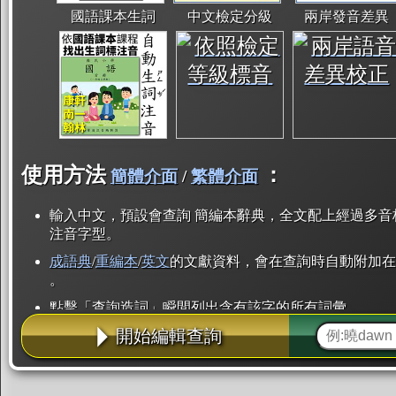
國語課本生詞
中文檢定分級
兩岸發音差異
使用方法
：
簡體介面
/
繁體介面
輸入中文，預設會查詢 簡編本辭典，全文配上經過多音
注音字型。
成語典
/
重編本
/
英文
的文獻資料，會在查詢時自動附加在
。
點擊「查詢造詞」瞬間列出含有該字的所有詞彙。
開始編輯查詢
點「部首」瞬間列出所有「同部首字」。也支援查詢「
辭典解釋的全文都經過自動斷詞，點擊便可瞬間「連續
用手動重複輸入。