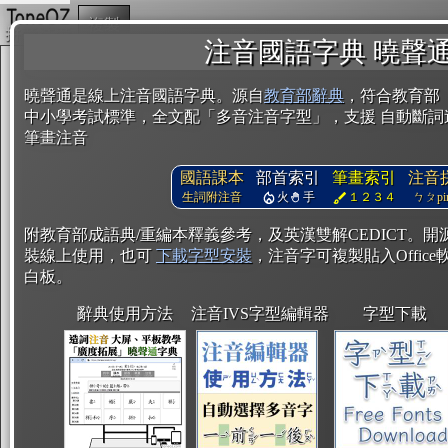
複製
注音國語字典 曉聲
曉聲通是線上注音國語字典。源自
教育部辭典
，符合教育部
中小學考試標準，全文配「多音注音字型」，支援 自動斷詞
筆畫注音
國語課本
部首索引
筆畫索引
注音
生詞附注音
火
手
１２３４
ㄅㄆpin
附教育部成語典/重編本釋義參考，及英漢雙解CEDICT。
裝線上使用，也可
下載字型安裝
，注音字可複製貼入Office軟
白板。
辭典使用方法
注音IVS字型編輯器
字型下載