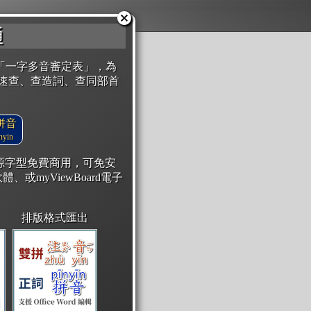
通
「一字多音審定表」，為
速查、查造詞、查同部首
拼音
yin
開源字型免費商用，可免安
體、或myViewBoard電子
排版格式匯出