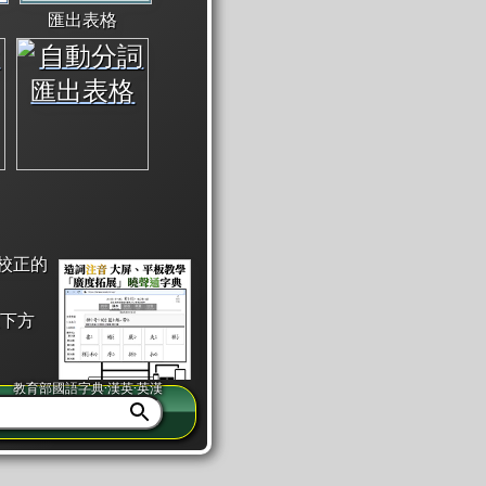
匯出表格
校正的
下方
教育部國語字典·漢英·英漢
同注音」或「同筆畫」。
查詢」此字詞的解釋，不