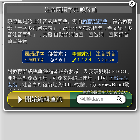
複製
注音國語字典 曉聲通
開始編輯
曉聲通是線上注音國語字典。源自
教育部辭典
，符合教育
部「一字多音審定表」，為中小學考試標準，全文配「多
音注音字型」，支援 自動斷詞速查、查造詞、查同部首
筆畫注音
國語課本
部首索引
筆畫索引
注音拼音
生詞附注音
火
手
１２３４
ㄅㄆpinyin
附教育部成語典/重編本釋義參考，及英漢雙解CEDICT。
開源字型免費商用，可免安裝線上使用，也可
下載字型
安裝
，注音字可複製貼入Office軟體、或myViewBoard電
子白板。
教育部國語字典·漢英·英漢
開始編輯查詢
辭典使用方法
注音IVS字型編輯器