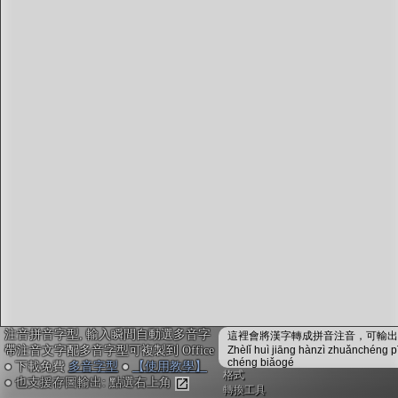
字型下載
排版格式匯出
國語課本生詞
中文檢定分級
兩岸發音差異
匯出表格
注音拼音字型, 輸入瞬間自動選多音字
這裡會將漢字轉成拼音注音，可輸出成
帶注音文字配多音字型可複製到 Office
Zhèlǐ huì jiāng hànzì zhuǎnchéng p
chéng biǎogé
● 下載免費
多音字型
●
【使用教學】
格式
● 也支援存圖輸出: 點選右上角
轉換工具