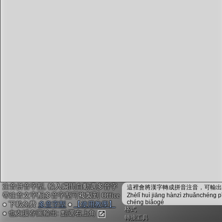
字型下載
排版格式匯出
國語課本生詞
中文檢定分級
兩岸發音差異
匯出表格
注音拼音字型, 輸入瞬間自動選多音字
這裡會將漢字轉成拼音注音，可輸出成
帶注音文字配多音字型可複製到 Office
Zhèlǐ huì jiāng hànzì zhuǎnchéng p
chéng biǎogé
● 下載免費
多音字型
●
【使用教學】
格式
● 也支援存圖輸出: 點選右上角
轉換工具