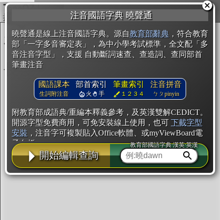
複製
注音國語字典 曉聲通
開始編輯
曉聲通是線上注音國語字典。源自
教育部辭典
，符合教育
部「一字多音審定表」，為中小學考試標準，全文配「多
音注音字型」，支援 自動斷詞速查、查造詞、查同部首
筆畫注音
國語課本
部首索引
筆畫索引
注音拼音
生詞附注音
火
手
１２３４
ㄅㄆpinyin
附教育部成語典/重編本釋義參考，及英漢雙解CEDICT。
開源字型免費商用，可免安裝線上使用，也可
下載字型
安裝
，注音字可複製貼入Office軟體、或myViewBoard電
子白板。
教育部國語字典·漢英·英漢
開始編輯查詢
辭典使用方法
注音IVS字型編輯器